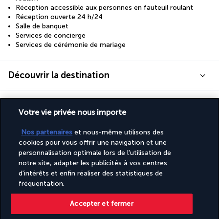
Réception accessible aux personnes en fauteuil roulant
Réception ouverte 24 h/24
Salle de banquet
Services de concierge
Services de cérémonie de mariage
Découvrir la destination
Informations utiles
Votre vie privée nous importe
Nos partenaires
et nous-même utilisons des
cookies pour vous offrir une navigation et une
personnalisation optimale lors de l'utilisation de
Turkish Airlines Holidays
notre site, adapter les publicités à vos centres
d'intérêts et enfin réaliser des statistiques de
Noté
4,2
/ 5
fréquentation.
Accepter et fermer