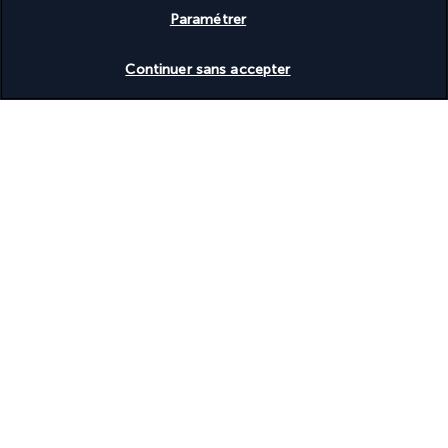
Basé sur
950
avis
Paramétrer
Vérifier les disponibilités
Continuer sans accepter
Nos experts à votre écoute
+(352) 27 86 37 76
Réservations 7j/7 Lundi – Vendredi : 09h – 20h Samedi –
Dimanche : 10h – 19h
Référence produit : 225931
Pourquoi vous allez adorer voyager
avec nous