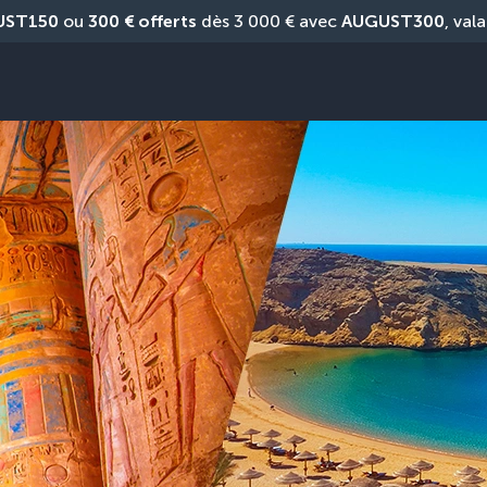
UST150
 ou 
300 € offerts
 dès 3 000 € avec 
AUGUST300
, vala