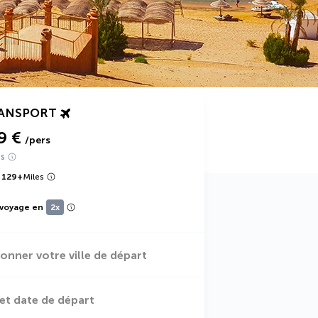
RANSPORT
9 €
/pers
ts
 129
+
Miles
 voyage en
2x
ionner votre ville de départ
et date de départ