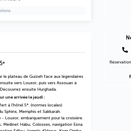
ptions.
No
5
Réservation
*
r le plateau de Guizeh face aux légendaires 
ensuite vers Louxor, puis vers Assouan à 
. Découvrez ensuite Hurghada. 
ur une arrivée le jeudi :
fert à l'hôtel 5*. (normes locales)
 du Sphinx, Memphis et Sakkarah.
e - Louxor, embarquement pour la croisière.
is, Médinet Habu, Colosses, navigation Esna.
igation Edfou, temple d'Horus, Kom Ombo.