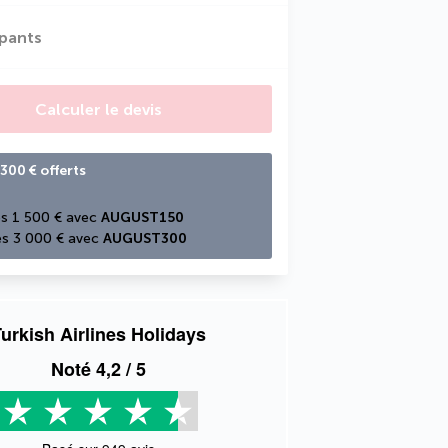
ipants
Calculer le devis
300 € offerts
s 1 500 € avec 
AUGUST150
s 3 000 € avec 
AUGUST300
urkish Airlines Holidays
Noté
4,2
/ 5