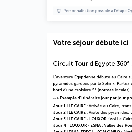
Personnalisation possible à l’étape O
Votre séjour débute ici
Circuit Tour d'Egypte 360°
L'aventure Egyptienne débute au Caire su
pyramides gardées par le Sphinx. Partez 
bord d'une croisière 5* (normes locales)
--> Exemple d'itinéraire jour par jour po
Jour 1 I LE CAIRE : 
Arrivée au Caire, trans
Jour 2 I LE CAIRE : 
Visite des pyramides,
Jour 3 I LE CAIRE - LOUXOR : 
Vol Le Cair
Jour 4
I LOUXOR - ESNA 
: Vallée des Ro
Jour 5 I ESNA-EDFOU-KOM OMBO :
 Nav