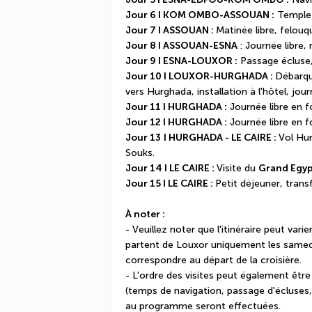
Jour 6 I KOM OMBO-ASSOUAN :
 Temple
Jour 7 I ASSOUAN : 
Matinée libre, felouqu
Jour 8 I ASSOUAN-ESNA 
: Journée libre,
Jour 9 I ESNA-LOUXOR :
 Passage écluse
Jour 10 I LOUXOR-HURGHADA : 
Débarqu
vers Hurghada, installation à l'hôtel, jour
Jour 11 I HURGHADA :
 Journée libre en f
Jour 12 I HURGHADA :
 Journée libre en f
Jour 13
I HURGHADA - LE CAIRE : 
Vol Hur
Souks.
Jour 14 I LE CAIRE : 
Visite du 
Grand Egyp
Jour 15 I LE CAIRE : 
Petit déjeuner, transf
À noter :
- Veuillez noter que l'itinéraire peut varie
partent de Louxor uniquement les samedis. 
correspondre au départ de la croisière.
- L'ordre des visites peut également être
(temps de navigation, passage d'écluses, 
au programme seront effectuées.