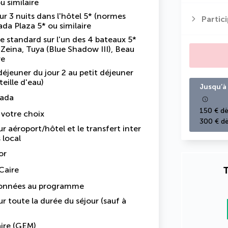
u similaire
 3 nuits dans l'hôtel 5* (normes
Partic
ada Plaza 5* ou similaire
e standard sur l'un des 4 bateaux 5*
 Zeina, Tuya (Blue Shadow III), Beau
re
éjeuner du jour 2 au petit déjeuner
eille d'eau)
Jusqu’à 
ada
150 € dè
e votre choix
300 € dè
our aéroport/hôtel et le transfert inter
 local
or
T
Caire
tionnées au programme
r toute la durée du séjour (sauf à
aire (GEM)