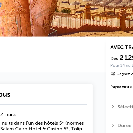
AVEC T
2 12
Dès
Pour 14 nui
Gagnez
2
Payez votre
vous
Sélect
14 nuits
nuits dans l'un des hôtels 5* (normes
Durée 
 Salam Cairo Hotel & Casino 5*, Tolip