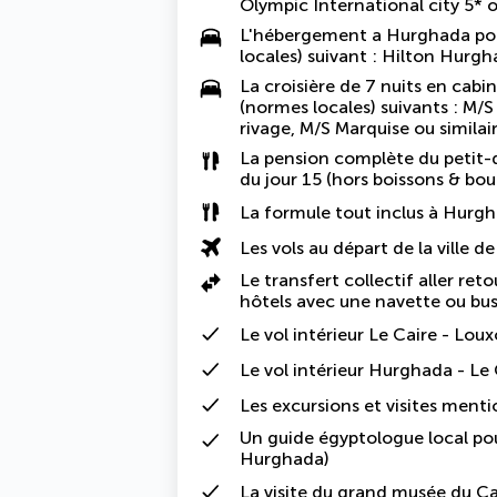
Olympic International city 5* o
L'hébergement a Hurghada pour
locales) suivant : Hilton Hurgh
La
croisière
de 7 nuits en cabin
(normes locales) suivants : M/S
rivage, M/S Marquise ou similai
La
pension complète
du petit-d
du jour 15 (hors boissons & bout
La
formule tout inclus
à Hurgh
Les vols au départ de la ville d
Le
transfert collectif aller ret
hôtels
avec une navette ou bus
Le
vol intérieur Le Caire - Loux
Le vol intérieur
Hurghada - Le 
Les excursions et visites men
Un
guide égyptologue local
pou
Hurghada)
La visite du grand musée du C