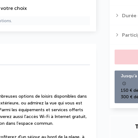
e votre choix
Durée 
ptions.
Partic
Jusqu’à 
150 € dè
breuses options de loisirs disponibles dans 
300 € dè
érieure, ou admirez la vue qui vous est 
 Parmi les équipements et services offerts 
uverez aussi l'accès Wi-Fi à Internet gratuit, 
sion dans l'espace commun.
T
ofiterez d'un séjour au bord de la plage, à 