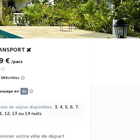
RANSPORT
9 €
/pers
 399
+
Miles
 voyage en
2x
rées de séjour disponibles
3, 4, 5, 6, 7,
11, 12, 13 ou 14 nuits
ionner votre ville de départ