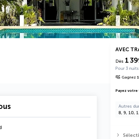
AVEC T
1 39
Dès
Pour 3 nuits
Gagnez
1
Payez votre
vous
Autres du
8, 9, 10, 
d
Sélect