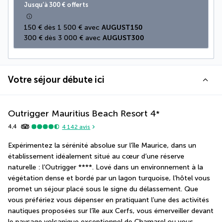
Jusqu’à 300 € offerts
150 € dès 1 500 € avec 
AUGUST150
300 € dès 3 000 € avec 
AUGUST300
Votre séjour débute ici
Outrigger Mauritius Beach Resort
4
*
4,4
4 142
avis
Expérimentez la sérénité absolue sur l’île Maurice, dans un 
établissement idéalement situé au cœur d’une réserve 
naturelle : l’Outrigger ****. Lové dans un environnement à la 
végétation dense et bordé par un lagon turquoise, l’hôtel vous 
promet un séjour placé sous le signe du délassement. Que 
vous préfériez vous dépenser en pratiquant l’une des activités 
nautiques proposées sur l’île aux Cerfs, vous émerveiller devant 
le paysage volcanique exceptionnel de Chamarel ou vous 