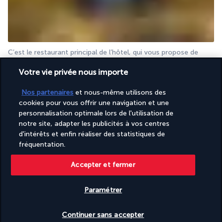
C’est le restaurant principal de l’hôtel, qui vous propose de 
découvrir pas moins de six cuisines différentes. Il dévoile un 
Votre vie privée nous importe
concept unique de salle à manger, où chacun peut savourer le 
plat qui lui convient.
Nos partenaires
et nous-même utilisons des
cookies pour vous offrir une navigation et une
Le Plantation Club
personnalisation optimale lors de l'utilisation de
notre site, adapter les publicités à vos centres
d'intérêts et enfin réaliser des statistiques de
fréquentation.
Accepter et fermer
Paramétrer
le Plantation Club propose un mélange d'expériences 
Vérifier les disponibilités
gastronomiques exceptionnelles et de charme local 
Continuer sans accepter
authentique. Proposant des services de restauration 