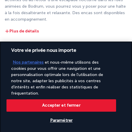
animées de Bodrum, vous pourrez vous y poser pour une halte 
à la fois désaltérante et relaxante. Des encas sont disponibles 
en accompagnement.
Plus de détails
Votre vie privée nous importe
Activité & Lifestyle
Nos partenaires
et nous-même utilisons des
cookies pour vous offrir une navigation et une
En couple ou en famille, passez des moments de rêve à vous 
personnalisation optimale lors de l'utilisation de
détendre au soleil au sein du Rixos Premium Bodrum. Entre les 
notre site, adapter les publicités à vos centres
périodes de farniente, différentes activités vous attendent.
d'intérêts et enfin réaliser des statistiques de
fréquentation.
Que vous soyez au bord de la piscine, à la plage ou au cœur du 
spa de l'hôtel, vous oublierez les secondes qui s'égrènent pour 
Accepter et fermer
tout simplement profiter de l'instant présent. Les enfants 
seront également heureux de leurs vacances grâce à des 
Paramétrer
aménagements dédiés. Les amoureux de la nature seront ravis 
de partir en randonnée à travers la dense forêt qui occupe une 
Vérifier les disponibilités