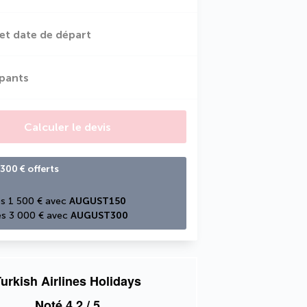
et date de départ
ipants
Calculer le devis
300 € offerts
s 1 500 € avec 
AUGUST150
s 3 000 € avec 
AUGUST300
urkish Airlines Holidays
Noté
4,2
/ 5