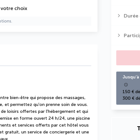
e votre choix
Durée 
ptions.
Partic
Jusqu’à 
150 € dè
ntre bien-être qui propose des massages, 
300 € dè
e, et permettez qu'on prenne soin de vous. 
e loisirs offertes par l'hébergement et qui 
ise en forme ouvert 24 h/24, une piscine 
ents et services offerts par cet hôtel vous 
T
t gratuit, un service de conciergerie et une 
naux.