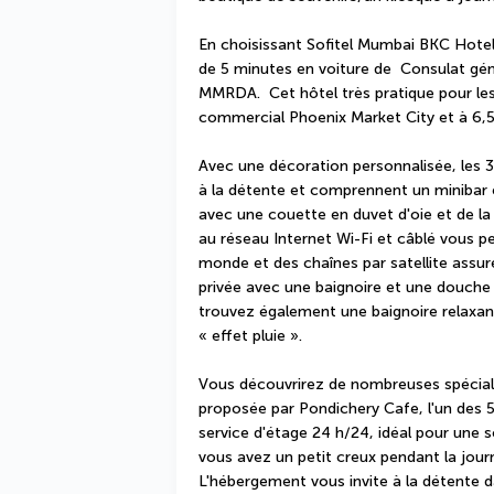
En choisissant Sofitel Mumbai BKC Hote
de 5 minutes en voiture de  Consulat gén
MMRDA.  Cet hôtel très pratique pour les
commercial Phoenix Market City et à 6,5 
Avec une décoration personnalisée, les 
à la détente et comprennent un minibar et
avec une couette en duvet d'oie et de la l
au réseau Internet Wi-Fi et câblé vous p
monde et des chaînes par satellite assure
privée avec une baignoire et une douche 
trouvez également une baignoire relaxa
« effet pluie ».
Vous découvrirez de nombreuses spécialit
proposée par Pondichery Cafe, l'un des 5
service d'étage 24 h/24, idéal pour une 
vous avez un petit creux pendant la journ
L'hébergement vous invite à la détente da