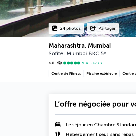
24 photos
Partager
Maharashtra, Mumbai
Sofitel Mumbai BKC
5
*
4,8
9 365
avis
Centre de Fitness
Piscine extérieure
Centre v
L’offre négociée pour 
Le séjour en Chambre Standar
Hébergement seul, sans repas