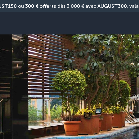
UST150
 ou 
300 € offerts
 dès 3 000 € avec 
AUGUST300
, vala