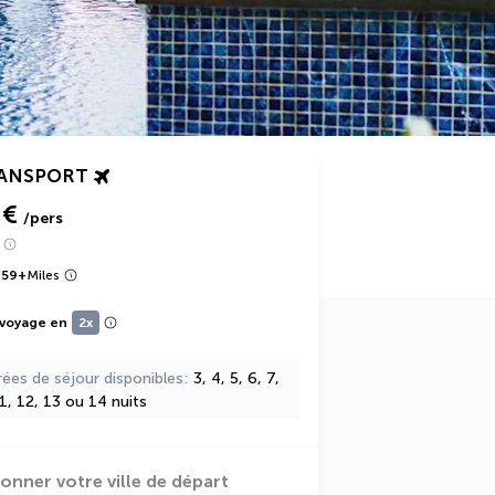
RANSPORT
 €
/pers
959
+
Miles
 voyage en
2x
rées de séjour disponibles
3, 4, 5, 6, 7,
11, 12, 13 ou 14 nuits
ionner votre ville de départ