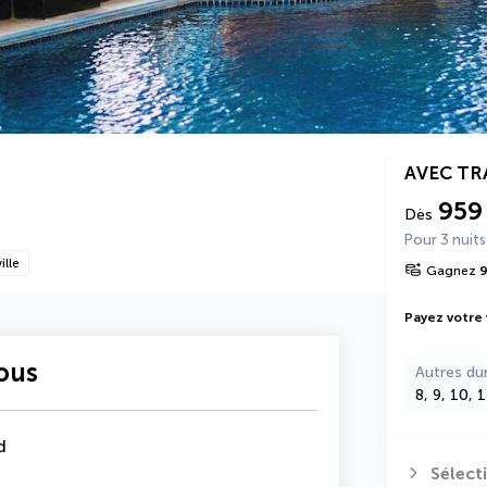
AVEC T
959
Dès
Pour 3 nuits
ille
Gagnez
Payez votre
vous
Autres du
8, 9, 10, 
d
Sélect