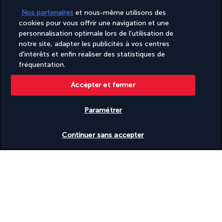
Nos partenaires
et nous-même utilisons des
cookies pour vous offrir une navigation et une
PAIEMENT SÉCURISÉ
personnalisation optimale lors de l'utilisation de
notre site, adapter les publicités à vos centres
d'intérêts et enfin réaliser des statistiques de
fréquentation.
Accepter et fermer
Paramétrer
SUIVEZ-NOUS
Vérifier les disponibilités
Continuer sans accepter
CONTACTEZ-NOUS
+(352) 27 86 37 76
Réservations 7j/7 Lundi – Vendredi : 09h – 20h Samedi – Dimanche :