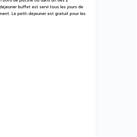
 bord de piscine ou dans un des 2 
éjeuner buffet est servi tous les jours de 
t. Le petit-déjeuner est gratuit pour les 