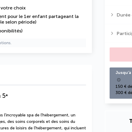
e votre choix
Durée 
nt pour le 1er enfant partageant la
le selon période)
onibilités)
Partic
ptions.
Jusqu’à 
150 € dè
300 € dè
h
5
*
l'incroyable spa de l'hébergement, un 
T
s, des soins corporels et des soins du 
ures de loisirs de l'hébergement, qui incluent 