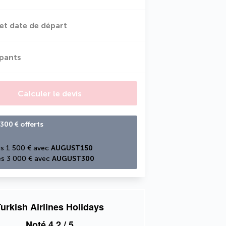
et date de départ
ipants
Calculer le devis
300 € offerts
s 1 500 € avec 
AUGUST150
s 3 000 € avec 
AUGUST300
urkish Airlines Holidays
Noté
4,2
/ 5