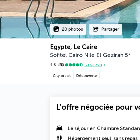
20 photos
Partager
Egypte, Le Caire
Sofitel Cairo Nile El Gezirah
5
*
4,6
6 162
avis
City break
Découverte
L’offre négociée pour 
Le séjour en Chambre Standar
Hébergement seul, sans repas