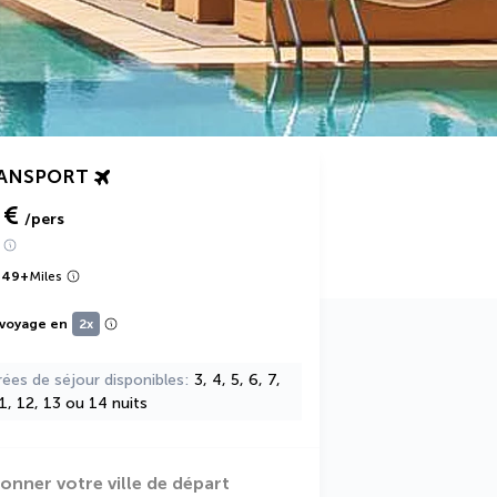
RANSPORT
 €
/pers
749
+
Miles
 voyage en
2x
rées de séjour disponibles
3, 4, 5, 6, 7,
11, 12, 13 ou 14 nuits
ionner votre ville de départ