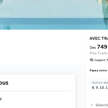
AVEC T
749
Dès
Pour 3 nuits
Gagnez
Payez votre
vous
Autres du
8, 9, 10, 
d
Sélect