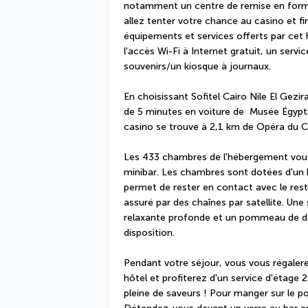
notamment un centre de remise en forme 
allez tenter votre chance au casino et fin
équipements et services offerts par cet h
l'accès Wi-Fi à Internet gratuit, un servi
souvenirs/un kiosque à journaux.
En choisissant Sofitel Cairo Nile El Gezi
de 5 minutes en voiture de  Musée Égypti
casino se trouve à 2,1 km de Opéra du Ca
Les 433 chambres de l'hébergement vous 
minibar. Les chambres sont dotées d'un ba
permet de rester en contact avec le rest
assuré par des chaînes par satellite. Une 
relaxante profonde et un pommeau de dou
disposition.
Pendant votre séjour, vous vous régalerez
hôtel et profiterez d'un service d'étage 
pleine de saveurs ! Pour manger sur le po