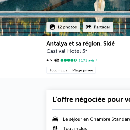
12 photos
Partager
Antalya et sa région, Sidé
Castival Hotel
5
*
4,6
3 171
avis
Tout inclus
Plage privée
L’offre négociée pour 
Le séjour en Chambre Standar
Tout inclus