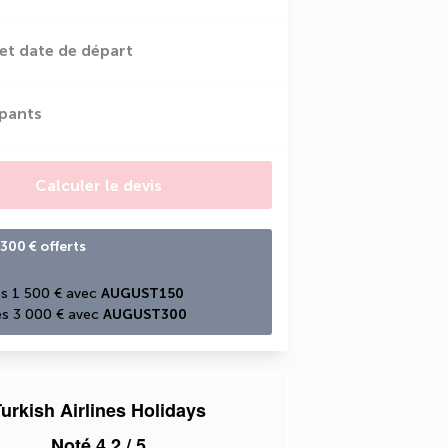
et date de départ
ipants
Calculer le devis
300 € offerts
s 1 500 € avec 
AUGUST150
s 3 000 € avec 
AUGUST300
urkish Airlines Holidays
Noté
4,2
/ 5