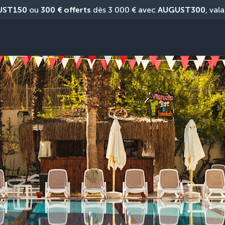
UST150
 ou 
300 € offerts
 dès 3 000 € avec 
AUGUST300
, vala