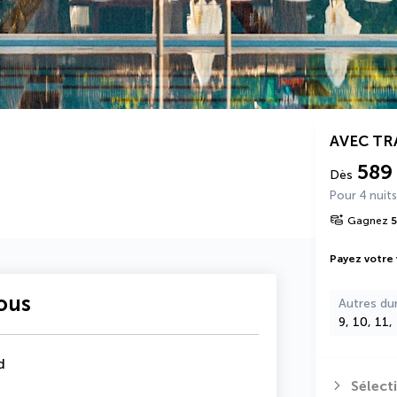
AVEC T
589
Dès
Pour 4 nuits
Gagnez
Payez votre
vous
Autres du
9, 10, 11,
d
Sélect