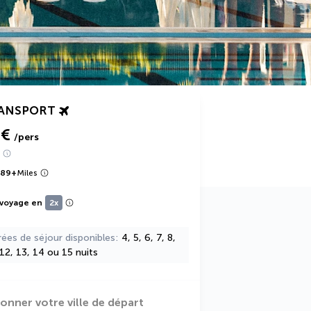
RANSPORT
 €
/pers
589
+
Miles
 voyage en
2x
rées de séjour disponibles
4, 5, 6, 7, 8,
 12, 13, 14 ou 15 nuits
ionner votre ville de départ