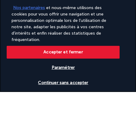
Nos partenaires
et nous-même utilisons des
cookies pour vous offrir une navigation et une
PAIEMENT SÉCURISÉ
personnalisation optimale lors de l'utilisation de
notre site, adapter les publicités à vos centres
d'intérêts et enfin réaliser des statistiques de
fréquentation.
Accepter et fermer
Paramétrer
SUIVEZ-NOUS
Vérifier les disponibilités
Continuer sans accepter
CONTACTEZ-NOUS
+(352) 27 86 37 76
Réservations 7j/7 Lundi – Vendredi : 09h – 20h Samedi – Dimanche :