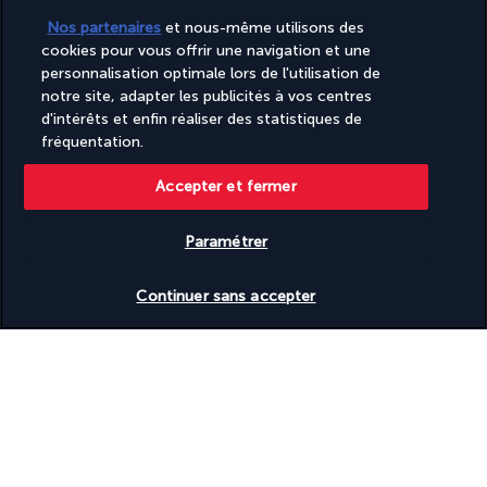
Nos partenaires
et nous-même utilisons des
cookies pour vous offrir une navigation et une
PAIEMENT SÉCURISÉ
personnalisation optimale lors de l'utilisation de
notre site, adapter les publicités à vos centres
d'intérêts et enfin réaliser des statistiques de
fréquentation.
Accepter et fermer
Paramétrer
SUIVEZ-NOUS
Vérifier les disponibilités
Continuer sans accepter
CONTACTEZ-NOUS
+(352) 27 86 37 76
Réservations 7j/7 Lundi – Vendredi : 09h – 20h Samedi – Dimanche :