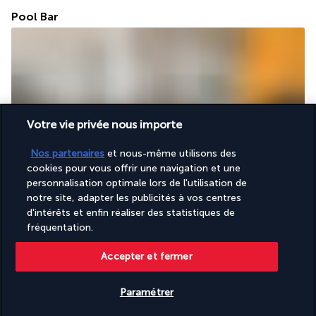
Pool Bar
Votre vie privée nous importe
Envie de vous régaler sans quitter la piscine ? Le Pool Bar vous 
Nos partenaires
et nous-même utilisons des
invite au bord de l'eau pour un moment de gourmandise à ciel 
cookies pour vous offrir une navigation et une
ouvert. Vous vous y délecterez de recettes méditerranéennes, 
personnalisation optimale lors de l'utilisation de
de boissons fraîches et de spécialités sucrées.
notre site, adapter les publicités à vos centres
d'intérêts et enfin réaliser des statistiques de
Plus de détails
fréquentation.
Accepter et fermer
Activité & Lifestyle
Paramétrer