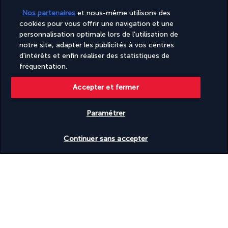
Nos partenaires
et nous-même utilisons des
cookies pour vous offrir une navigation et une
PAIEMENT SÉCURISÉ
personnalisation optimale lors de l'utilisation de
notre site, adapter les publicités à vos centres
d'intérêts et enfin réaliser des statistiques de
fréquentation.
Accepter et fermer
Paramétrer
SUIVEZ-NOUS
Vérifier les disponibilités
Continuer sans accepter
CONTACTEZ-NOUS
+(352) 27 86 37 76
Réservations 7j/7 Lundi – Vendredi : 09h – 20h Samedi – Dimanche :