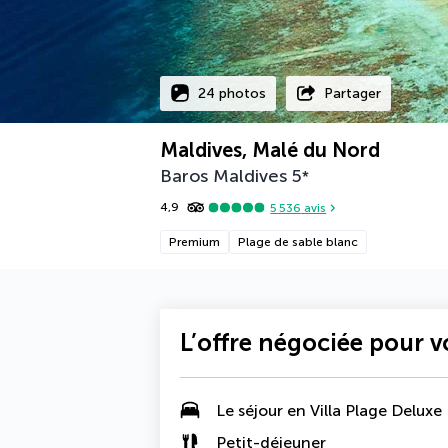
24 photos
Partager
Maldives, Malé du Nord
Baros Maldives
5
*
4,9
5 536
avis
Premium
Plage de sable blanc
L’offre négociée pour 
Le séjour en
Villa Plage Deluxe
Petit-déjeuner