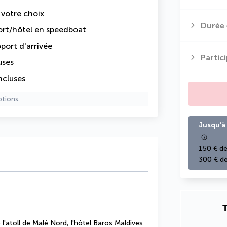
e votre choix
Durée 
port/hôtel en speedboat
oport d'arrivée
Partic
uses
ncluses
ptions.
Jusqu’à 
150 € dè
300 € dè
T
l'atoll de Malé Nord, l'hôtel Baros Maldives 