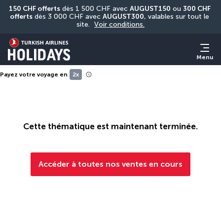
150 CHF offerts
 dès 1 500 CHF avec 
AUGUST150
 ou 
300 CHF 
offerts
 dès 3 000 CHF avec 
AUGUST300
, valables sur tout le 
site. 
Voir conditions.
Menu
Payez votre voyage en
2x
Cette thématique est maintenant terminée.
Accéder à toutes nos ventes en cours