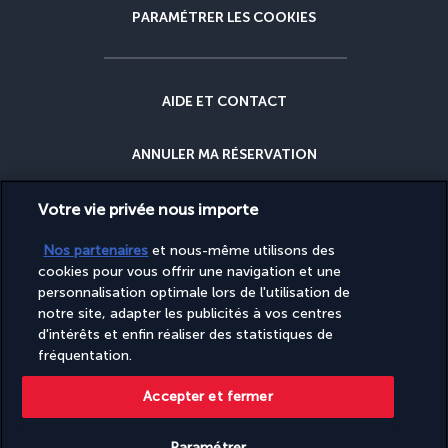
PARAMÉTRER LES COOKIES
AIDE ET CONTACT
ANNULER MA RÉSERVATION
GARANTIE DU MEILLEUR PRIX
Votre vie privée nous importe
Nos partenaires
et nous-même utilisons des
GARANTIE ANNULATION
cookies pour vous offrir une navigation et une
personnalisation optimale lors de l'utilisation de
notre site, adapter les publicités à vos centres
POURQUOI RÉSERVER AVEC NOUS ?
d'intérêts et enfin réaliser des statistiques de
fréquentation.
Accepter et fermer
Site édité par PerfectStay.com en partenariat avec Turkish Airlines. Les
ventes sont réalisées par PerfectStay.com
Paramétrer