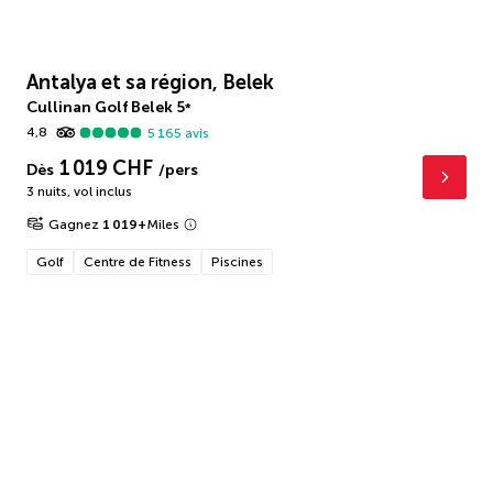
Antalya et sa région, Belek
Cullinan Golf Belek
5
*
4,8
5 165
avis
1 019 CHF
Dès
/pers
3 nuits
,
vol inclus
Gagnez
1 019
+
Miles
Golf
Centre de Fitness
Piscines