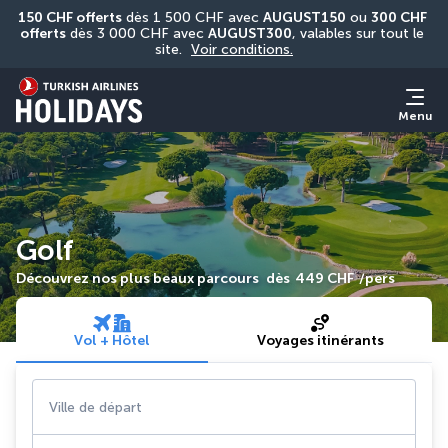
150 CHF offerts
 dès 1 500 CHF avec 
AUGUST150
 ou 
300 CHF 
offerts
 dès 3 000 CHF avec 
AUGUST300
, valables sur tout le 
site. 
Voir conditions.
Menu
Golf
Découvrez nos plus beaux parcours
dès
449 CHF
/pers
Vol + Hôtel
Voyages itinérants
Ville de départ