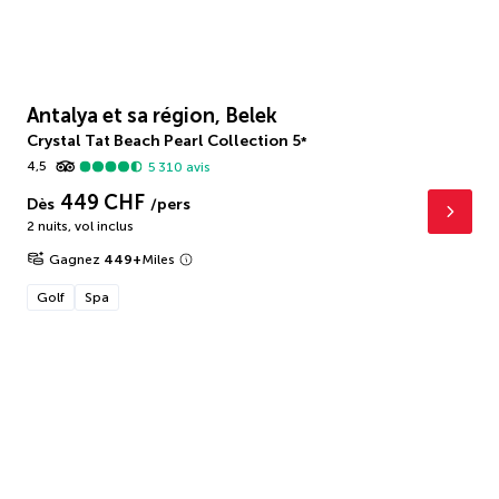
Antalya et sa région, Belek
Crystal Tat Beach Pearl Collection
5
*
4,5
5 310
avis
449 CHF
Dès
/pers
2 nuits
,
vol inclus
Gagnez
449
+
Miles
Golf
Spa