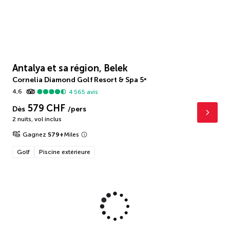
Antalya et sa région, Belek
Cornelia Diamond Golf Resort & Spa
5
*
4,6
4 565
avis
579 CHF
Dès
/pers
2 nuits
,
vol inclus
Gagnez
579
+
Miles
Golf
Piscine extérieure