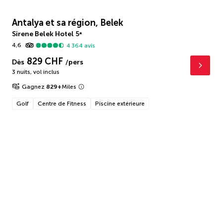
Antalya et sa région, Belek
Sirene Belek Hotel
5
*
4,6
4 364
avis
829 CHF
Dès
/pers
3 nuits
,
vol inclus
Gagnez
829
+
Miles
Golf
Centre de Fitness
Piscine extérieure