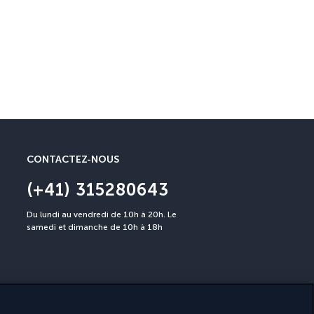
Garantie Annulation
Annulation possible jusqu’à 3
CONTACTEZ-NOUS
(+41) 315280643
Du lundi au vendredi de 10h à 20h. Le
samedi et dimanche de 10h à 18h