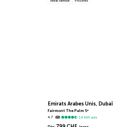
Idéal famille
Piscines
Emirats Arabes Unis, Dubaï
Fairmont The Palm
5
*
4,7
14 405
avis
799 CHF
Dès
/pers