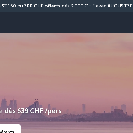
UST150
 ou 
300 CHF offerts
 dès 3 000 CHF avec 
AUGUST30
e
dès
639 CHF
/pers
nérants