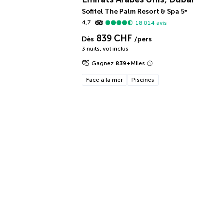
Sofitel The Palm Resort & Spa
5
*
4,7
18 014
avis
839 CHF
Dès
/pers
3 nuits
,
vol inclus
Gagnez
839
+
Miles
Face à la mer
Piscines