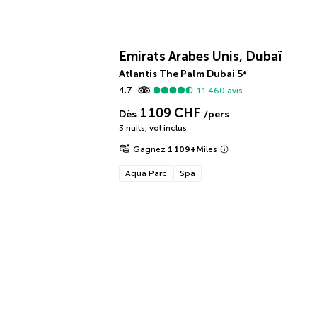
Emirats Arabes Unis, Dubaï
Atlantis The Palm Dubai
5
*
4,7
11 460
avis
1 109 CHF
Dès
/pers
3 nuits
,
vol inclus
Gagnez
1 109
+
Miles
Aqua Parc
Spa