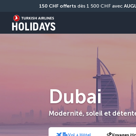
150 CHF offerts
 dès 1 500 CHF avec 
AUG
Dubai
Modernité, soleil et détent
Vol + Hôtel
Voyages iti