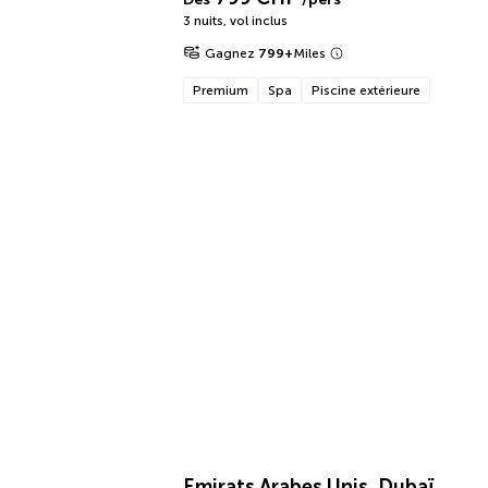
3 nuits
,
vol inclus
Gagnez
799
+
Miles
Premium
Spa
Piscine extérieure
Emirats Arabes Unis, Dubaï