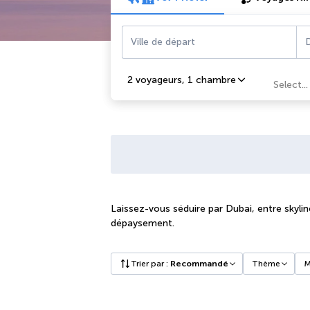
Ville de départ
D
2 voyageurs
,
1 chambre
Select...
Laissez-vous séduire par Dubai, entre skylin
dépaysement.
Trier par
:
Recommandé
Thème
M