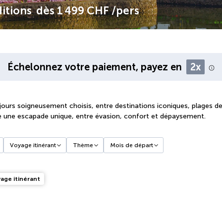
ditions
dès
1 499 CHF
/pers
Échelonnez votre paiement, payez en
2x
éjours soigneusement choisis, entre destinations iconiques, plages de
vre une escapade unique, entre évasion, confort et dépaysement.
Voyage itinérant
Thème
Mois de départ
age itinérant