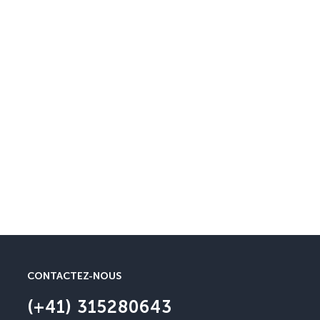
Garantie Annulation
Annulation possible jusqu’à 3
CONTACTEZ-NOUS
(+41) 315280643