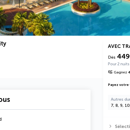
ity
AVEC T
449
Dès
Pour 2 nuits
Gagnez
Payez votre
vous
Autres du
7, 8, 9, 1
d
Sélect