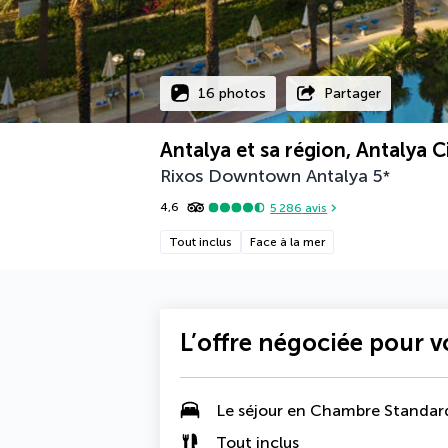
16 photos
Partager
Antalya et sa région, Antalya C
Rixos Downtown Antalya
5
*
4,6
5 286
avis
Tout inclus
Face à la mer
L’offre négociée pour 
Le séjour en
Chambre Standar
Tout inclus