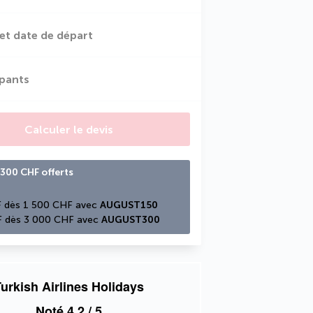
et date de départ
ipants
Calculer le devis
300 CHF offerts
 dès 1 500 CHF avec 
AUGUST150
 dès 3 000 CHF avec 
AUGUST300
urkish Airlines Holidays
Noté
4,2
/ 5