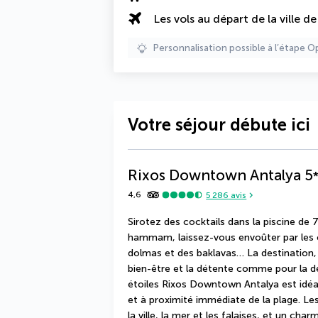
Les vols au départ de la ville d
Personnalisation possible à l’étape O
Votre séjour débute ici
Rixos Downtown Antalya
5
4,6
5 286
avis
Sirotez des cocktails dans la piscine de
hammam, laissez-vous envoûter par les c
dolmas et des baklavas… La destination, e
bien-être et la détente comme pour la dé
étoiles Rixos Downtown Antalya est idéal
et à proximité immédiate de la plage. L
la ville, la mer et les falaises, et un char