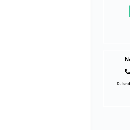
No
Du lund