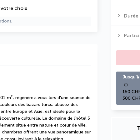
e votre choix
Durée 
ptions.
Partic
*
Jusqu’à 
150 CHF
 701 m², régénérez-vous lors d’une séance de 
300 CHF
ouleurs des bazars turcs, abusez des 
ntre Europe et Asie, est idéale pour le 
couverte culturelle. Le domaine de l’hôtel 5 
ement situé entre nature et cœur de ville, 
T
es chambres offrent une vue panoramique sur 
me cossu invitant à la relaxation.