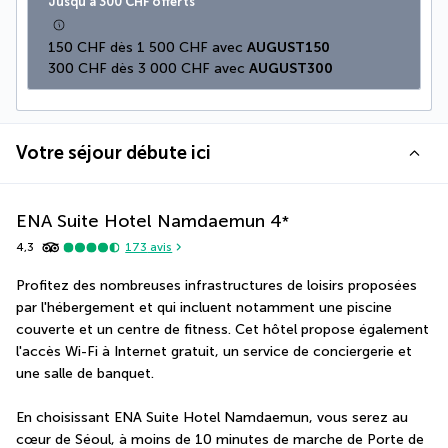
Jusqu’à 300 CHF offerts
150 CHF dès 1 500 CHF avec 
AUGUST150
300 CHF dès 3 000 CHF avec 
AUGUST300
Votre séjour débute ici
ENA Suite Hotel Namdaemun
4
*
4,3
173
avis
Profitez des nombreuses infrastructures de loisirs proposées 
par l'hébergement et qui incluent notamment une piscine 
couverte et un centre de fitness. Cet hôtel propose également 
l'accès Wi-Fi à Internet gratuit, un service de conciergerie et 
une salle de banquet.
En choisissant ENA Suite Hotel Namdaemun, vous serez au 
cœur de Séoul, à moins de 10 minutes de marche de Porte de 