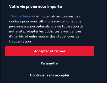
Votre vie privée nous importe
Découvrir la destination
Nos partenaires
et nous-même utilisons des
cookies pour vous offrir une navigation et une
Informations utiles
personnalisation optimale lors de l'utilisation de
notre site, adapter les publicités à vos centres
d'intérêts et enfin réaliser des statistiques de
fréquentation.
Accepter et fermer
Turkish Airlines Holidays
Noté
4,2
/ 5
Paramétrer
Vérifier les disponibilités
Continuer sans accepter
Basé sur
950
avis