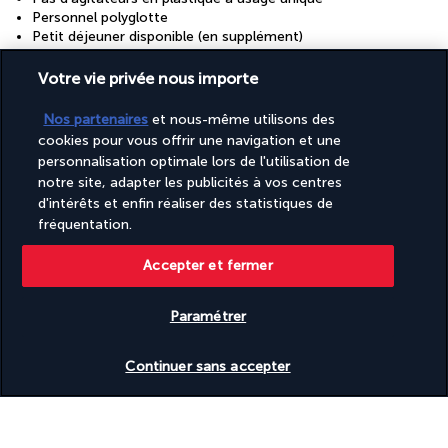
Personnel polyglotte
Petit déjeuner disponible (en supplément)
Petit déjeuner végétarien disponible
Piscine accessible aux personnes en fauteuil roulant
Votre vie privée nous importe
Plage privée à proximité
Politique globale de recyclage
Nos partenaires
et nous-même utilisons des
Politique globale en matière de déchets alimentaires
cookies pour vous offrir une navigation et une
Rampe d’ascenseur accessible aux personnes en fauteuil
personnalisation optimale lors de l'utilisation de
roulant
notre site, adapter les publicités à vos centres
Rampes dans les escaliers
d'intérêts et enfin réaliser des statistiques de
Recyclage
Restaurant sur place accessible aux personnes en fauteuil
fréquentation.
roulant
Réception accessible aux personnes en fauteuil roulant
Accepter et fermer
Réception ouverte 24 h/24
Salle de bal
Salle de banquet
Paramétrer
Salle de réception
Vérifier les disponibilités
Salon accessible aux personnes en fauteuil roulant
Continuer sans accepter
Sauna
Service de ménage sur demande
Service de nettoyage à sec/blanchisserie
Service de voiturier pour véhicule équipé d’un fauteuil roulant