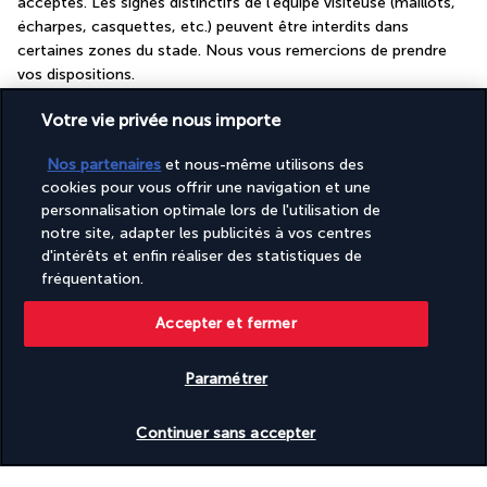
acceptés. Les signes distinctifs de l’équipe visiteuse (maillots, 
écharpes, casquettes, etc.) peuvent être interdits dans 
certaines zones du stade. Nous vous remercions de prendre 
vos dispositions.
Pour plus d’informations, veuillez vous référer au règlement 
Votre vie privée nous importe
officiel du stade :
Stade Şükrü Saracoğlu
Nos partenaires
et nous-même utilisons des
À NOTER :
 les billets électroniques vous seront envoyés par 
cookies pour vous offrir une navigation et une
email au plus tard 4 heures avant l’événement. Conformément 
personnalisation optimale lors de l'utilisation de
à la politique du stade, les billets sont réservés par paire au 
notre site, adapter les publicités à vos centres
minimum (2 sièges côte à côte). Pour les réservations en 
d'intérêts et enfin réaliser des statistiques de
nombre impair, nous nous efforcerons de garantir des places 
fréquentation.
adjacentes selon les disponibilités. Les billets ne peuvent être 
ni modifiés, ni remboursés, ni cédés, ni transférés à un tiers, 
Accepter et fermer
sous quelque forme que ce soit.
Pour les personnes réservant la formule "hôtel seul" (sans 
Paramétrer
vol ou train), nous vous recommandons vivement de prévoir 
votre arrivée la veille du match, et prévoir une nuit 
Continuer sans accepter
supplémentaire après le match, cela dans le but de vous 
offrir une expérience optimale et de garantir votre présence 