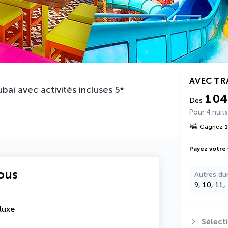
AVEC T
bai avec activités incluses
5
*
1 0
Dès
Pour 4 nuits
Gagnez
1
Payez votre
vous
Autres du
9, 10, 11,
luxe
Sélect