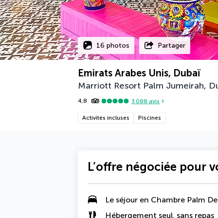
16 photos
Partager
Emirats Arabes Unis, Dubaï
Marriott Resort Palm Jumeirah, Du
4,8
3 088
avis
Activités incluses
Piscines
L’offre négociée pour 
Le séjour en
Chambre Palm De
Hébergement seul, sans repas