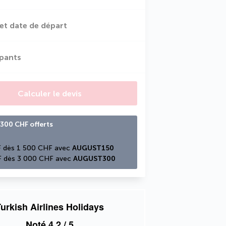
et date de départ
ipants
Calculer le devis
300 CHF offerts
 dès 1 500 CHF avec 
AUGUST150
 dès 3 000 CHF avec 
AUGUST300
urkish Airlines Holidays
Noté
4,2
/ 5