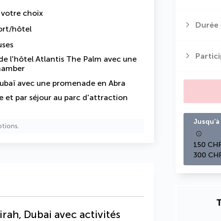
e votre choix
Durée 
ort/hôtel
uses
Partic
e l'hôtel Atlantis The Palm avec une
Chamber
de Dubaï avec une promenade en Abra
 et par séjour au parc d'attraction
Jusqu’à 
ptions.
150 CHF
300 CHF
T
rah, Dubai avec activités