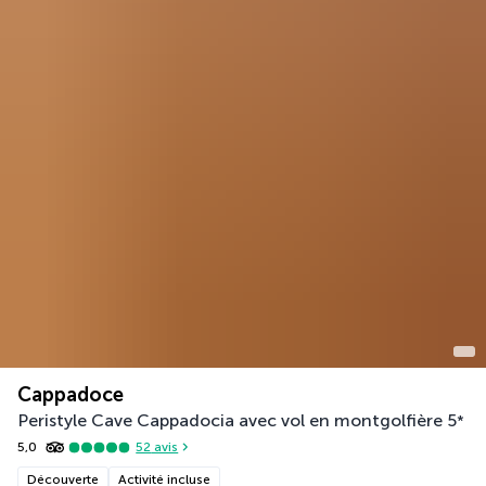
Cappadoce
Peristyle Cave Cappadocia avec vol en montgolfière
5
*
5,0
52
avis
Découverte
Activité incluse