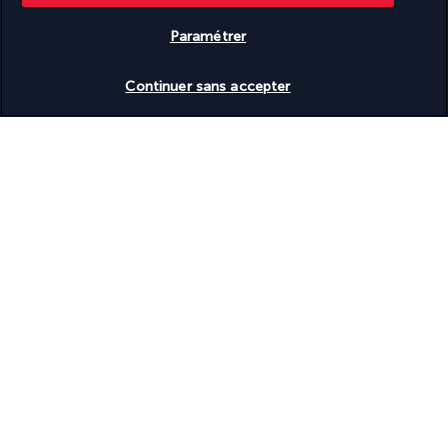
Basé sur
949
avis
Paramétrer
Vérifier les disponibilités
Continuer sans accepter
Nos experts à votre écoute
(+41) 315280643
Du lundi au vendredi de 10h à 20h. Le samedi et dimanche de
10h à 18h
Référence produit : 62128
Pourquoi vous allez adorer voyager
avec nous