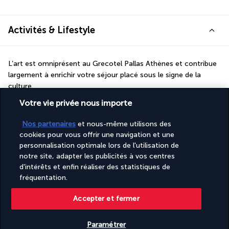
Activités & Lifestyle
L’art est omniprésent au Grecotel Pallas Athènes et contribue 
largement à enrichir votre séjour placé sous le signe de la 
culture.
Votre vie privée nous importe
Régulièrement, l’hôtel reçoit des artistes pour des expositions 
temporaires, pour le plus grand bonheur des passionnés. Grâce 
Nos partenaires
et nous-même utilisons des
à sa situation centrale, les principaux monuments athéniens 
cookies pour vous offrir une navigation et une
sont à une courte distance de marche. Les quartiers 
personnalisation optimale lors de l'utilisation de
historiques et festifs de la capitale grecque vous attendent, de 
notre site, adapter les publicités à vos centres
jour comme de nuit. Au retour de vos sorties, vous pourrez 
d'intérêts et enfin réaliser des statistiques de
vous détendre en vous offrant une petite cession de remise en 
fréquentation.
forme au centre de fitness.
Accepter et fermer
Plus de détails
Paramétrer