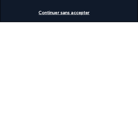
Découvrir la destination
Vérifier les disponibilités
Continuer sans accepter
Informations utiles
Turkish Airlines Holidays
Noté
4,2
/ 5
Basé sur
951
avis