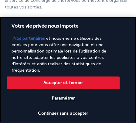
le service de concierge de l'hôtel vous permettent d'organiser 
toutes vos sorties.
Plus de détails
Votre vie privée nous importe
Nos partenaires
et nous-même utilisons des
Découvrir la destination
cookies pour vous offrir une navigation et une
personnalisation optimale lors de l'utilisation de
Informations utiles
notre site, adapter les publicités à vos centres
d'intérêts et enfin réaliser des statistiques de
fréquentation.
Accepter et fermer
Turkish Airlines Holidays
Paramétrer
Noté
4,2
/ 5
Vérifier les disponibilités
Continuer sans accepter
Basé sur
950
avis