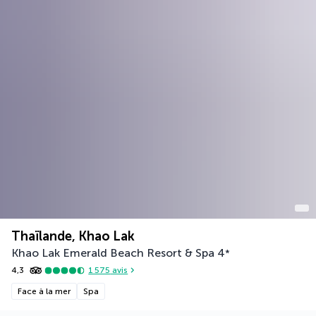
Thaïlande, Khao Lak
Khao Lak Emerald Beach Resort & Spa
4
*
4,3
1 575
avis
Face à la mer
Spa