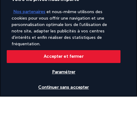
Turkish Airlines Holidays
Nos partenaires
et nous-même utilisons des
Noté
4,2
/ 5
cookies pour vous offrir une navigation et une
personnalisation optimale lors de l'utilisation de
notre site, adapter les publicités à vos centres
d'intérêts et enfin réaliser des statistiques de
Basé sur
952
avis
fréquentation.
Accepter et fermer
Paramétrer
Nos experts à votre écoute
Vérifier les disponibilités
Continuer sans accepter
(+41) 315280643
Du lundi au vendredi de 10h à 20h. Le samedi et dimanche de
10h à 18h
Référence produit : 508089