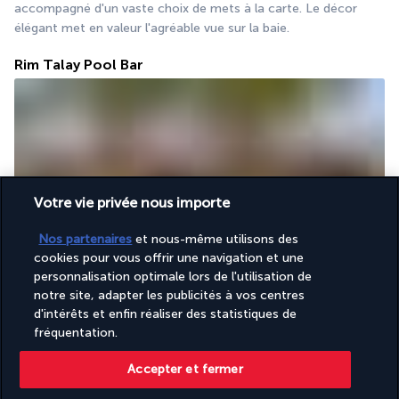
accompagné d'un vaste choix de mets à la carte. Le décor 
élégant met en valeur l'agréable vue sur la baie.
Rim Talay Pool Bar
Votre vie privée nous importe
Le bar de la piscine est l'endroit incontournable pour se 
Nos partenaires
et nous-même utilisons des
rafraîchir ou savourer un snack tout en profitant des chaises 
cookies pour vous offrir une navigation et une
longues et de la vue imprenable. Bières fraîches et cocktails 
personnalisation optimale lors de l'utilisation de
sont accompagnés par un menu de collations légères.
notre site, adapter les publicités à vos centres
d'intérêts et enfin réaliser des statistiques de
Plus de détails
fréquentation.
Accepter et fermer
Activités & Lifestyle