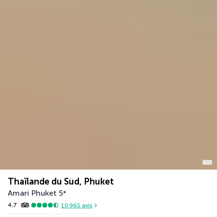
Thaïlande du Sud, Phuket
Amari Phuket
5
*
4,7
10 965
avis