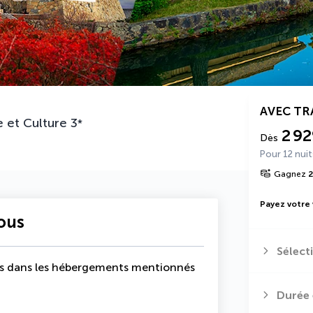
AVEC T
e et Culture
3
*
2 9
Dès
Pour 12 nuit
Gagnez
2
Payez votre
vous
Sélect
uits dans les hébergements mentionnés
Durée 