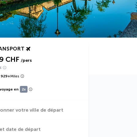
RANSPORT
29 CHF
/pers
s
 929
+
Miles
 voyage en
2x
ionner votre ville de départ
et date de départ