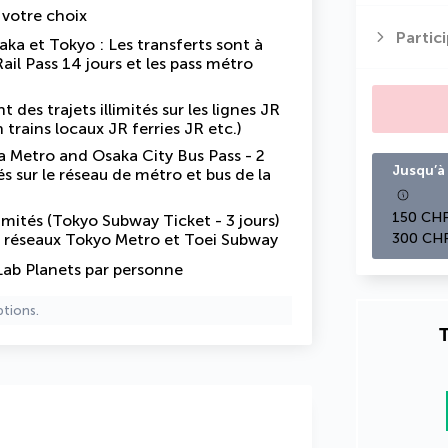
e votre choix
Partic
aka et Tokyo : Les transferts sont à
il Pass 14 jours et les pass métro
 des trajets illimités sur les lignes JR
trains locaux JR ferries JR etc.)
a Metro and Osaka City Bus Pass - 2
Jusqu’à 
tés sur le réseau de métro et bus de la
150 CHF
limités (Tokyo Subway Ticket - 3 jours)
es réseaux Tokyo Metro et Toei Subway
300 CHF
ab Planets par personne
ptions.
T