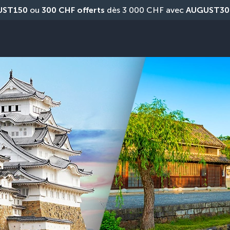
UST150
 ou 
300 CHF offerts
 dès 3 000 CHF avec 
AUGUST30