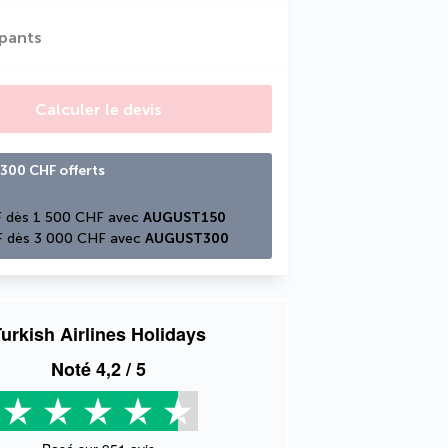
ipants
Calculer le devis
300 CHF offerts
 dès 1 500 CHF avec 
AUGUST150
 dès 3 000 CHF avec 
AUGUST300
urkish Airlines Holidays
Noté
4,2
/ 5