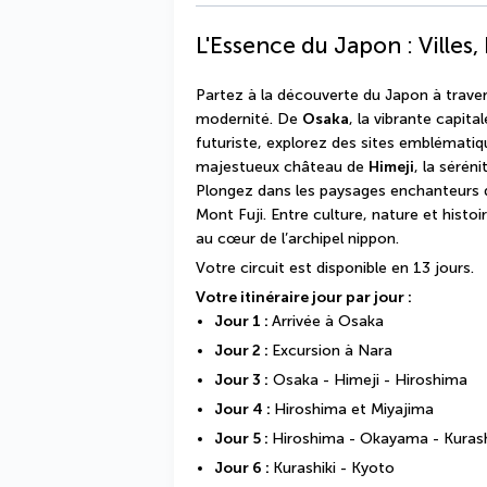
L'Essence du Japon : Villes,
Partez à la découverte du Japon à travers
modernité. De 
Osaka
, la vibrante capit
futuriste, explorez des sites emblématiq
majestueux château de 
Himeji
, la séréni
Plongez dans les paysages enchanteurs 
Mont Fuji. Entre culture, nature et hist
au cœur de l’archipel nippon.
Votre circuit est disponible en 13 jours.
Votre itinéraire jour par jour :
Jour 1 : 
Arrivée à Osaka
Jour 2 : 
Excursion à Nara
Jour 3 :
 Osaka - Himeji - Hiroshima
Jour 4 : 
Hiroshima et Miyajima
Jour 5 : 
Hiroshima - Okayama - Kurash
Jour 6 : 
Kurashiki - Kyoto