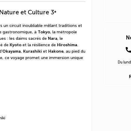
 Nature et Culture
3
*
 un circuit inoubliable mêlant traditions et 
ale gastronomique, à 
Tokyo
, la métropole 
No
ues : les daims sacrés de 
Nara
, le 
té de 
Kyoto
 et la résilience de 
Hiroshima
. 
d’
Okayama
, 
Kurashiki
 et 
Hakone
, au pied du 
oire, ce voyage promet une immersion unique 
Du lund
iki