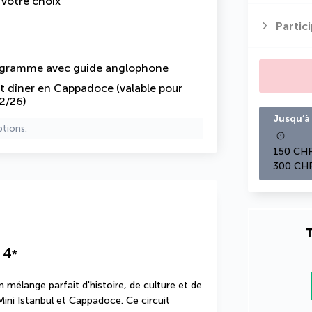
e votre choix
Partic
rogramme
avec guide anglophone
t dîner en Cappadoce (valable pour
12/26)
Jusqu’à 
ptions.
150 CHF
300 CHF
T
4
*
mélange parfait d'histoire, de culture et de 
Mini Istanbul et Cappadoce. Ce circuit 