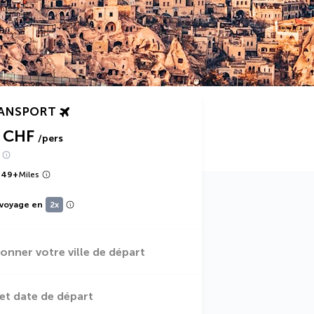
RANSPORT
 CHF
/pers
949
+
Miles
 voyage en
2x
ionner votre ville de départ
et date de départ