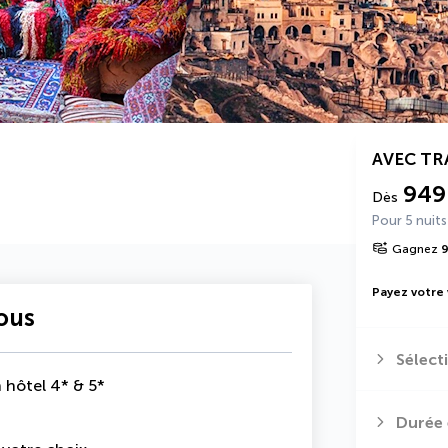
AVEC T
949
Dès
Pour 5 nuits
Gagnez
Payez votre
vous
Sélect
 hôtel 4* & 5*
Durée 