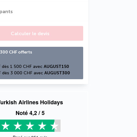
ipants
Calculer le devis
300 CHF offerts
 dès 1 500 CHF avec 
AUGUST150
 dès 3 000 CHF avec 
AUGUST300
urkish Airlines Holidays
Noté
4,2
/ 5