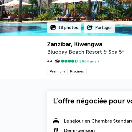
18 photos
Partager
Zanzibar, Kiwengwa
Bluebay Beach Resort & Spa
5
*
4,4
1 864
avis
Premium
Piscines
L’offre négociée pour 
Le séjour en
Chambre Standard
Demi-pension