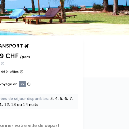
RANSPORT
69 CHF
/pers
 469
+
Miles
 voyage en
2x
rées de séjour disponibles
3, 4, 5, 6, 7,
11, 12, 13 ou 14 nuits
ionner votre ville de départ