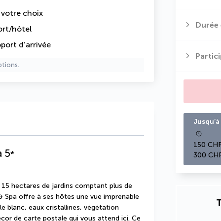
e votre choix
Durée 
ort/hôtel
oport d’arrivée
Partic
ptions.
Jusqu’à 
150 CHF
a
5
*
300 CHF
 15 hectares de jardins comptant plus de 
& Spa offre à ses hôtes une vue imprenable 
T
e blanc, eaux cristallines, végétation 
écor de carte postale qui vous attend ici. Ce 