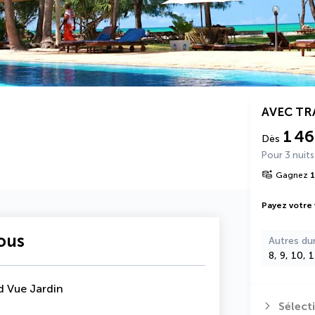
AVEC T
1 4
Dès
Pour 3 nuits
Gagnez
1
Payez votre
vous
Autres du
8, 9, 10, 
 Vue Jardin
Sélect