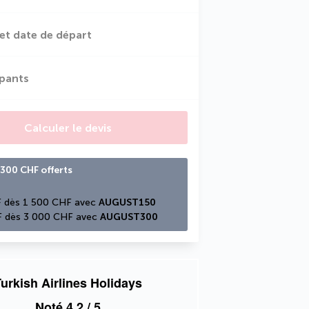
et date de départ
ipants
Calculer le devis
300 CHF offerts
 dès 1 500 CHF avec 
AUGUST150
 dès 3 000 CHF avec 
AUGUST300
urkish Airlines Holidays
Noté
4,2
/ 5