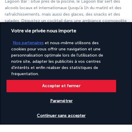
Lagoon Bar : situé près de la piscine, le Lagoon Bar sert des 
alcools locaux et internationaux (jusqu'à 1h du matin) et des 
rafraîchissements, mais aussi des glaces, des snacks et des 
salades. Dégustez un cocktail dans une ambiance cosmopolite 
et en assistant à un spectacle.
Votre vie privée nous importe
Plus de détails
Nos partenaires
et nous-même utilisons des
cookies pour vous offrir une navigation et une
personnalisation optimale lors de l'utilisation de
Activités & Lifestyle
notre site, adapter les publicités à vos centres
d'intérêts et enfin réaliser des statistiques de
fréquentation.
Un séjour sur mesure vous attend au Crystal De Luxe Resort & 
Spa*****. Près de la piscine, sur la plage et au spa, de 
Accepter et fermer
nombreuses activités sont incluses. L'emplacement de l'hôtel 
vous permet également de visiter Kemer à pied.
Paramétrer
L'établissement abrite un spa complet avec sauna, hammam 
Vérifier les disponibilités
Continuer sans accepter
et piscine à jets et remous, dont l'accès est libre. En 
supplément, vous pouvez aussi réserver un massage ou un 
soin. Pendant ce temps, les enfants profitent de l'aire de jeux 