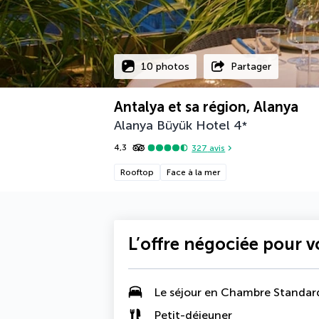
10 photos
Partager
Antalya et sa région, Alanya
Alanya Büyük Hotel
4
*
4,3
327
avis
Rooftop
Face à la mer
L’offre négociée pour 
Le séjour en Chambre Standar
Petit-déjeuner