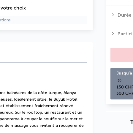
e votre choix
Durée 
ptions.
Partic
Jusqu’à 
150 CHF
ns balnéaires de la côte turque, Alanya 
300 CHF
euses. Idéalement situé, le Buyuk Hotel 
 Cet établissement fraichement rénové 
eureux. Sur le rooftop, un restaurant et un 
panorama à couper le souffle sur la mer et 
T
ine de massage vous invitent à récupérer de 