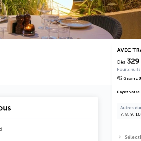
AVEC T
329
Dès
Pour 2 nuits
Gagnez
Payez votre
vous
Autres du
7, 8, 9, 1
d
Sélect