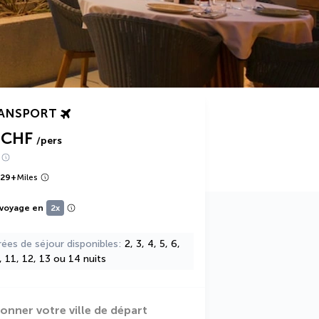
RANSPORT
 CHF
/pers
329
+
Miles
 voyage en
2x
rées de séjour disponibles
2, 3, 4, 5, 6,
0, 11, 12, 13 ou 14 nuits
ionner votre ville de départ