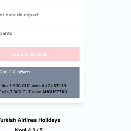
et date de départ
ipants
Calculer le devis
300 CHF offerts
 dès 1 500 CHF avec 
AUGUST150
 dès 3 000 CHF avec 
AUGUST300
urkish Airlines Holidays
Noté
4,2
/ 5