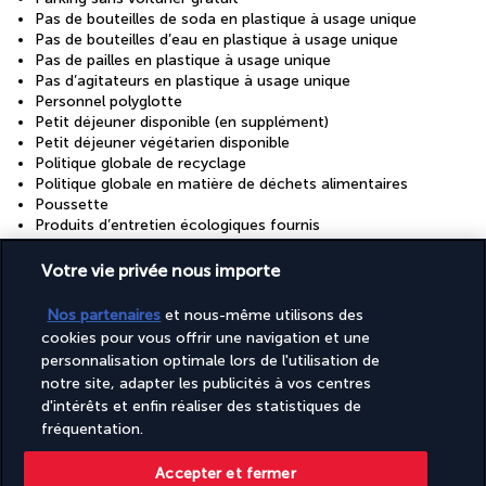
Pas de bouteilles de soda en plastique à usage unique
Pas de bouteilles d’eau en plastique à usage unique
Pas de pailles en plastique à usage unique
Pas d’agitateurs en plastique à usage unique
Personnel polyglotte
Petit déjeuner disponible (en supplément)
Petit déjeuner végétarien disponible
Politique globale de recyclage
Politique globale en matière de déchets alimentaires
Poussette
Produits d’entretien écologiques fournis
Recyclage
Restaurant sur place accessible aux personnes en fauteuil
Votre vie privée nous importe
roulant
Réception ouverte 24 h/24
Nos partenaires
et nous-même utilisons des
Réinvestissement dans la durabilité/la communauté (10 %
cookies pour vous offrir une navigation et une
ou plus des revenus)
personnalisation optimale lors de l'utilisation de
Salle de bal
Salle de banquet
notre site, adapter les publicités à vos centres
Salon accessible aux personnes en fauteuil roulant
d'intérêts et enfin réaliser des statistiques de
Service de départ express
fréquentation.
Service de garde d’enfants (gratuit)
Service de limousine ou berline disponible
Accepter et fermer