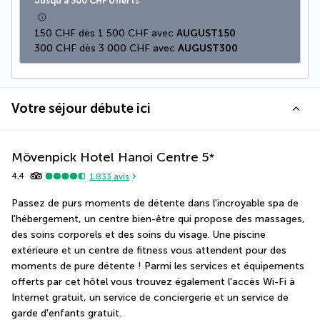
Jusqu’à 300 CHF offerts
150 CHF dès 1 500 CHF avec 
AUGUST150
300 CHF dès 3 000 CHF avec 
AUGUST300
Votre séjour débute ici
Mövenpick Hotel Hanoi Centre
5
*
4,4
1 833
avis
Passez de purs moments de détente dans l'incroyable spa de 
l'hébergement, un centre bien-être qui propose des massages, 
des soins corporels et des soins du visage. Une piscine 
extérieure et un centre de fitness vous attendent pour des 
moments de pure détente ! Parmi les services et équipements 
offerts par cet hôtel vous trouvez également l'accès Wi-Fi à 
Internet gratuit, un service de conciergerie et un service de 
garde d'enfants gratuit.