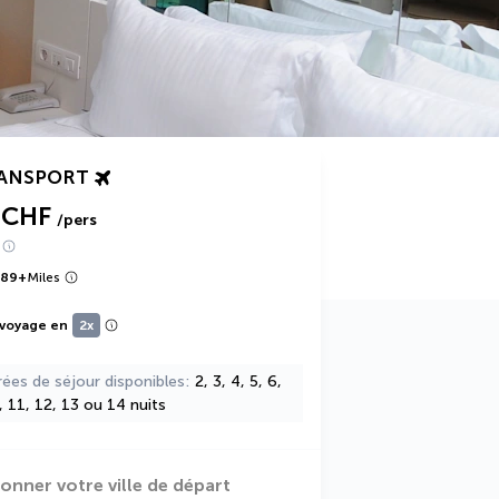
RANSPORT
 CHF
/pers
389
+
Miles
 voyage en
2x
rées de séjour disponibles
2, 3, 4, 5, 6,
0, 11, 12, 13 ou 14 nuits
ionner votre ville de départ