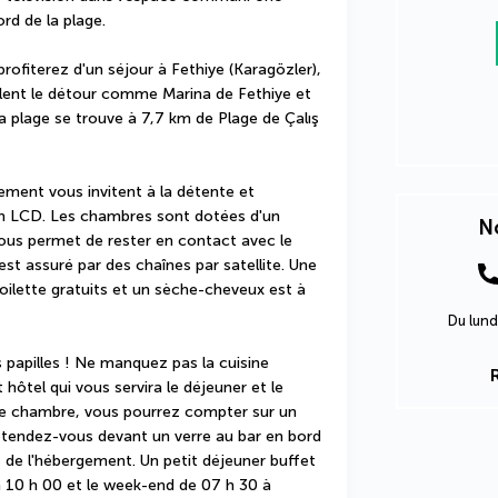
d de la plage.
rofiterez d'un séjour à Fethiye (Karagözler), 
lent le détour comme Marina de Fethiye et 
a plage se trouve à 7,7 km de Plage de Çalış 
ment vous invitent à la détente et 
n LCD. Les chambres sont dotées d'un 
No
vous permet de rester en contact avec le 
t assuré par des chaînes par satellite. Une 
toilette gratuits et un sèche-cheveux est à 
Du lund
 papilles ! Ne manquez pas la cuisine 
hôtel qui vous servira le déjeuner et le 
tre chambre, vous pourrez compter sur un 
étendez-vous devant un verre au bar en bord 
 de l'hébergement. Un petit déjeuner buffet 
à 10 h 00 et le week-end de 07 h 30 à 