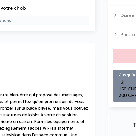
e votre choix
Durée 
ptions.
Partic
Jusqu’à 
150 CHF
ntre bien-être qui propose des massages, 
300 CHF
e, et permettez qu'on prenne soin de vous. 
onzer sur la plage privée, mais vous pouvez 
ructures de loisirs à votre disposition, 
ieure en saison. Parmi les équipements et 
T
ez également l'accès Wi-Fi à Internet 
e télévision dans l'espace commun. Une 