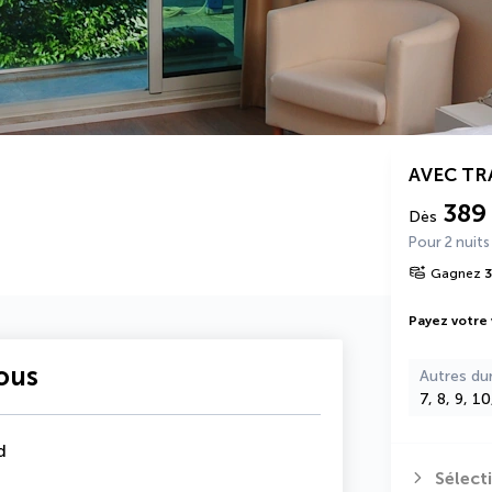
AVEC T
389
Dès
Pour 2 nuits
Gagnez
Payez votre
vous
Autres du
7, 8, 9, 1
d
Sélect