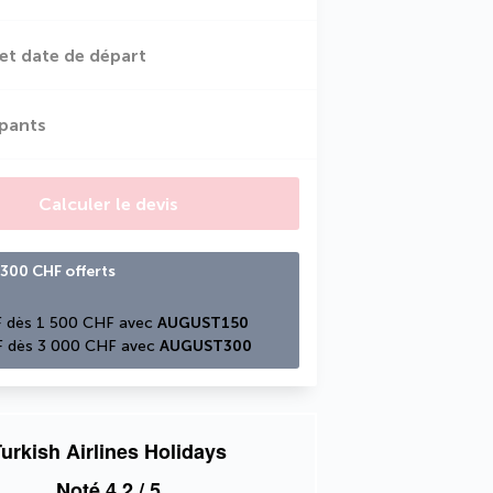
et date de départ
ipants
Calculer le devis
300 CHF offerts
 dès 1 500 CHF avec 
AUGUST150
 dès 3 000 CHF avec 
AUGUST300
urkish Airlines Holidays
Noté
4,2
/ 5