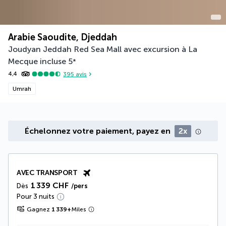
Arabie Saoudite, Djeddah
Joudyan Jeddah Red Sea Mall avec excursion à La
Mecque incluse
5
*
4,4
395
avis
Umrah
Échelonnez votre paiement, payez en
2x
AVEC TRANSPORT
1 339 CHF
Dès
/pers
Pour 3 nuits
Gagnez
1 339
+
Miles