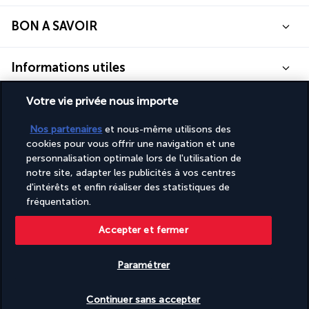
BON A SAVOIR
Informations utiles
Votre vie privée nous importe
Nos partenaires
et nous-même utilisons des
cookies pour vous offrir une navigation et une
Turkish Airlines Holidays
personnalisation optimale lors de l'utilisation de
Noté
4,2
/ 5
notre site, adapter les publicités à vos centres
d'intérêts et enfin réaliser des statistiques de
fréquentation.
Basé sur
949
avis
Accepter et fermer
Paramétrer
Vérifier les disponibilités
Continuer sans accepter