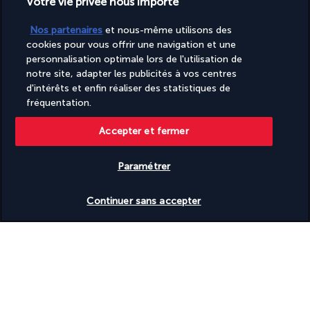
Votre vie privée nous importe
JOUR 8 : MEDINE
Nos partenaires
et nous-même utilisons des
cookies pour vous offrir une navigation et une
personnalisation optimale lors de l'utilisation de
notre site, adapter les publicités à vos centres
d'intérêts et enfin réaliser des statistiques de
fréquentation.
Accepter et fermer
Après la prière de Fajr à Al-Masjid an-Nabawi, petit-déjeuner à 
Paramétrer
l'hôtel. Vous pouvez commencer votre journée par la visite de 
la mosquée Quba, la première mosquée construite dans 
Vérifier les disponibilités
Continuer sans accepter
l'histoire de l'Islam puis par la mosquée des deux Qibla (Al 
Qiblatain). Ensuite retour à l’hôtel pour une petite pause avant 
de passer une après-midi spirituelle à Al-Masjid an-Nabawi.
Déjeuner et dîner libres, nuit à l'hôtel 
JOUR 9 : MEDINE