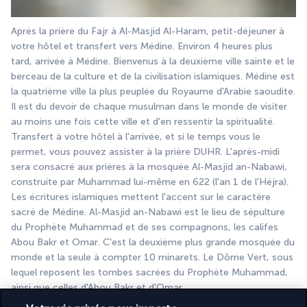
Après la prière du Fajr à Al-Masjid Al-Haram, petit-déjeuner à 
votre hôtel et transfert vers Médine. Environ 4 heures plus 
tard, arrivée à Médine. Bienvenus à la deuxième ville sainte et le 
berceau de la culture et de la civilisation islamiques. Médine est 
la quatrième ville la plus peuplée du Royaume d'Arabie saoudite. 
Il est du devoir de chaque musulman dans le monde de visiter 
au moins une fois cette ville et d'en ressentir la spiritualité. 
Transfert à votre hôtel à l'arrivée, et si le temps vous le 
permet, vous pouvez assister à la prière DUHR. L'après-midi 
sera consacré aux prières à la mosquée Al-Masjid an-Nabawi, 
construite par Muhammad lui-même en 622 (l'an 1 de l'Héjra). 
Les écritures islamiques mettent l'accent sur le caractère 
sacré de Médine. Al-Masjid an-Nabawi est le lieu de sépulture 
du Prophète Muhammad et de ses compagnons, les califes 
Abou Bakr et Omar. C'est la deuxième plus grande mosquée du 
monde et la seule à compter 10 minarets. Le Dôme Vert, sous 
lequel reposent les tombes sacrées du Prophète Muhammad, 
ainsi que celles d'Abou Bakr et d'Omar.
Déjeuner et dîner libres, nuit à l'hôtel 