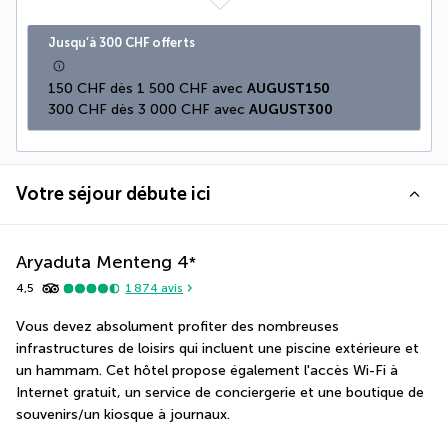
Jusqu’à 300 CHF offerts
150 CHF dès 1 500 CHF avec 
AUGUST150
300 CHF dès 3 000 CHF avec 
AUGUST300
Votre séjour débute ici
Aryaduta Menteng
4
*
4,5
1 874
avis
Vous devez absolument profiter des nombreuses 
infrastructures de loisirs qui incluent une piscine extérieure et 
un hammam. Cet hôtel propose également l'accès Wi-Fi à 
Internet gratuit, un service de conciergerie et une boutique de 
souvenirs/un kiosque à journaux.