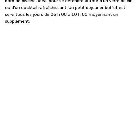
bord de piscine, idéal pour se détendre autour d'un verre de vin 
ou d'un cocktail rafraîchissant. Un petit déjeuner buffet est 
servi tous les jours de 06 h 00 à 10 h 00 moyennant un 
supplément.