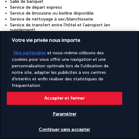
Salle de banquet
Service de départ express
Service de limousine ou berline disponible
Service de nettoyage à sec/blanchisserie
Service de transfert entre l’hôtel et l’aéroport (en
supplément)
Services de concierge
Votre vie privée nous importe
Surface de l’espace de conférence (mètres) : 470
Surface de l’espace de conférence (pieds) : 5060
Nos partenaires
et nous-même utilisons des
Terrasse
Télévision dans les espaces communs
cookies pour vous offrir une navigation et une
personnalisation optimale lors de l'utilisation de
notre site, adapter les publicités à vos centres
Informations utiles
d'intérêts et enfin réaliser des statistiques de
fréquentation.
Accepter et fermer
Paramétrer
Turkish Airlines Holidays
Vérifier les disponibilités
Noté
4,2
/ 5
Continuer sans accepter