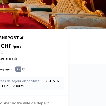
RANSPORT
 CHF
/pers
249
+
Miles
 voyage en
2x
rées de séjour disponibles
2, 3, 4, 5, 6,
0, 11 ou 12 nuits
ionner votre ville de départ