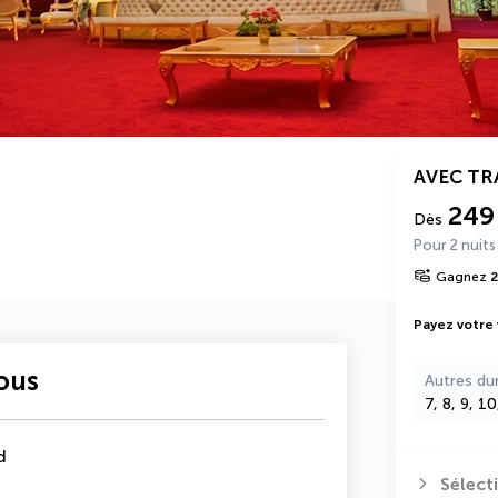
AVEC T
249
Dès
Pour 2 nuits
Gagnez
Payez votre
vous
Autres du
7, 8, 9, 1
d
Sélect