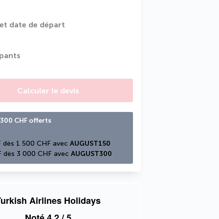
et date de départ
ipants
Calculer le devis
300 CHF offerts
 dès 1 500 CHF avec 
AUGUST150
 dès 3 000 CHF avec 
AUGUST300
urkish Airlines Holidays
Noté
4,2
/ 5