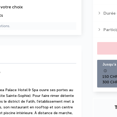
e votre choix
Durée 
ts
ptions.
Partic
Jusqu’à 
*
150 CHF
300 CHF
ntea Palace Hotel & Spa ouvre ses portes au 
te Sainte-Sophie). Pour faire rimer détente 
le district de Fatih, l'établissement met à 
T
, son restaurant en rooftop et son centre 
piscine intérieure. À distance de marche, 