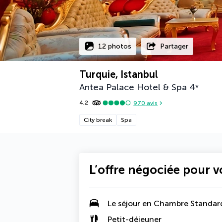
12 photos
Partager
Turquie, Istanbul
Antea Palace Hotel & Spa
4
*
4,2
970
avis
City break
Spa
L’offre négociée pour 
Le séjour en Chambre Standar
Petit-déjeuner