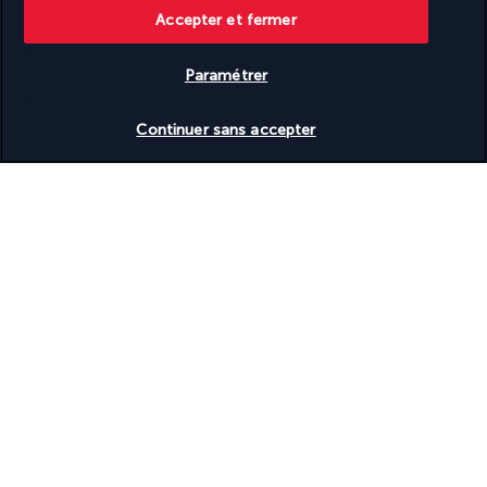
spirituelle à Al-Masjid an-Nabawi.
Accepter et fermer
Repas libres, nuit à l'hôtel 
Paramétrer
JOUR 8 : MEDINE
Vérifier les disponibilités
Continuer sans accepter
Après la prière de Fajr à Al-Masjid an-Nabawi, petit-déjeuner à 
l'hôtel. Vous vous dirigerez vers la Montagne Ohoud, le 
cimetière des martyrs d'Ohoud et pour prier à la mosquée 
Ohoud. Retour à l'hôtel et poursuite de la vie spirituelle à Al-
Haram an-Nabawi. Vous pouvez aussi profiter de cette journée 
pour visiter Rawda ach-Charifa; 
Repas libres, nuit à l'hôtel
JOUR 9 : MEDINE - VOL RETOUR