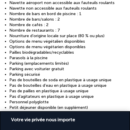
Navette aéroport non accessible aux fauteuils roulants
Navette non accessible aux fauteuils roulants
Nombre de bars en bord de piscine : 1
Nombre de bars/salons : 2
Nombre de cafés : 2
Nombre de restaurants : 7
Nourriture d’origine locale sur place (80 % ou plus)
Options de menu végétalien disponibles
Options de menu végétarien disponibles
Pailles biodégradables/recyclables
Parasols à la piscine
Parking (emplacements limités)
Parking avec voiturier gratuit
Parking sécurisé
Pas de bouteilles de soda en plastique à usage unique
Pas de bouteilles d’eau en plastique à usage unique
Pas de pailles en plastique à usage unique
Pas d’agitateurs en plastique à usage unique
Personnel polyglotte
Petit déjeuner disponible (en supplément)
Petit déjeuner végétarien disponible
Politique globale de recyclage
Votre vie privée nous importe
Politique globale en matière de déchets alimentaires
Poste informatique