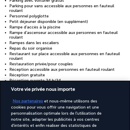
Parking avec voiturier gratuit
Parking pour vans accessible aux personnes en fauteuil
roulant
Personnel polyglotte
Petit déjeuner disponible (en supplément)
Rampe d’accès à la piscine
Rampe d’ascenseur accessible aux personnes en fauteuil
roulant
Rampes dans les escaliers
Repas du soir organisé
Restaurant sur place accessible aux personnes en fauteuil
roulant
Restauration privée/pour couples
Réception accessible aux personnes en fauteuil roulant
Réception gratuite
Réception ouverte 24 h/24
Réserve naturelle
Votre vie privée nous importe
Salle de réception
Salon accessible aux personnes en fauteuil roulant
Nos partenaires
et nous-même utilisons des
Service de livraison de courses gratuit
cookies pour vous offrir une navigation et une
Service de nettoyage à sec/blanchisserie
personnalisation optimale lors de l'utilisation de
Service de transfert de l’aéroport à l’hôtel (en supplément)
Service de voiturier pour véhicule équipé d’un fauteuil roulant
notre site, adapter les publicités à vos centres
Services de concierge
d'intérêts et enfin réaliser des statistiques de