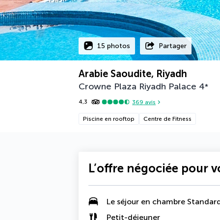
15 photos
Partager
Arabie Saoudite, Riyadh
Crowne Plaza Riyadh Palace
4
*
4,3
369
avis
Piscine en rooftop
Centre de Fitness
L’offre négociée pour 
Le séjour en
chambre Standar
Petit-déjeuner