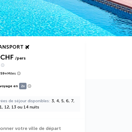
RANSPORT
 CHF
/pers
859
+
Miles
 voyage en
2x
rées de séjour disponibles
3, 4, 5, 6, 7,
11, 12, 13 ou 14 nuits
ionner votre ville de départ