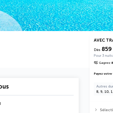
AVEC T
859
Dès
Pour 3 nuits
Gagnez
Payez votre
vous
Autres du
8, 9, 10, 
d
Sélect