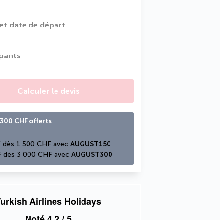
et date de départ
ipants
Calculer le devis
300 CHF offerts
 dès 1 500 CHF avec 
AUGUST150
 dès 3 000 CHF avec 
AUGUST300
urkish Airlines Holidays
Noté
4,2
/ 5