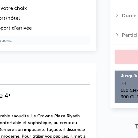
e votre choix
Durée 
ort/hôtel
oport d'arrivée
Partic
ptions.
Jusqu’à 
150 CHF
e
4
*
300 CHF
'Arabie saoudite. Le Crowne Plaza Riyadh 
onfortable et sophistiqué, au creux du 
T
errière son imposante façade, il dissimule 
derne. Pour titiller vos papilles, il met à 