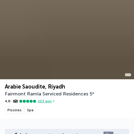
Arabie Saoudite, Riyadh
Fairmont Ramla Serviced Residences
5
*
4,8
203
avis
Piscines
Spa