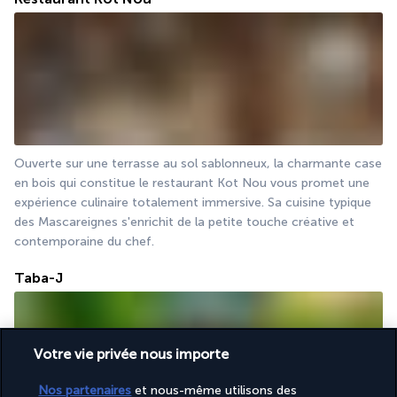
Ouverte sur une terrasse au sol sablonneux, la charmante case 
en bois qui constitue le restaurant Kot Nou vous promet une 
expérience culinaire totalement immersive. Sa cuisine typique 
des Mascareignes s'enrichit de la petite touche créative et 
contemporaine du chef. 
Taba-J
Votre vie privée nous importe
Nos partenaires
et nous-même utilisons des