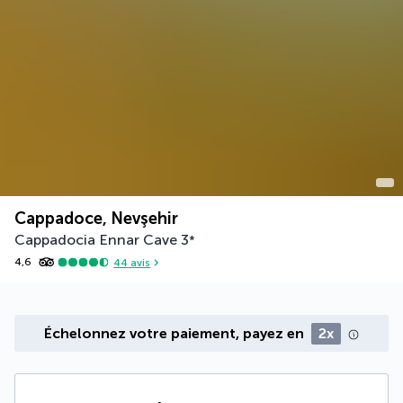
Cappadoce, Nevşehir
Cappadocia Ennar Cave
3
*
4,6
44
avis
Échelonnez votre paiement, payez en
2x