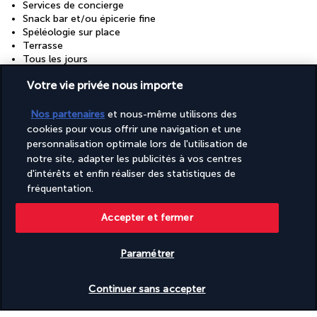
Services de concierge
Snack bar et/ou épicerie fine
Spéléologie sur place
Terrasse
Tous les jours
Télévision dans les espaces communs
Votre vie privée nous importe
VTT à proximité
Visites vertes sur place
Étages supérieurs accessibles uniquement par des escaliers
Nos partenaires
et nous-même utilisons des
Événements de lancement de vins
cookies pour vous offrir une navigation et une
personnalisation optimale lors de l'utilisation de
notre site, adapter les publicités à vos centres
Informations utiles
d'intérêts et enfin réaliser des statistiques de
fréquentation.
Accepter et fermer
Turkish Airlines Holidays
Paramétrer
Noté
4,2
/ 5
Vérifier les disponibilités
Continuer sans accepter