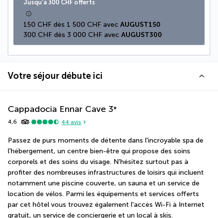
Jusqu’à 300 CHF offerts
150 CHF dès 1 500 CHF avec 
AUGUST150
300 CHF dès 3 000 CHF avec 
AUGUST300
Votre séjour débute ici
Cappadocia Ennar Cave
3
*
4,6
44
avis
Passez de purs moments de détente dans l'incroyable spa de 
l'hébergement, un centre bien-être qui propose des soins 
corporels et des soins du visage. N'hésitez surtout pas à 
profiter des nombreuses infrastructures de loisirs qui incluent 
notamment une piscine couverte, un sauna et un service de 
location de vélos. Parmi les équipements et services offerts 
par cet hôtel vous trouvez également l'accès Wi-Fi à Internet 
gratuit, un service de conciergerie et un local à skis.