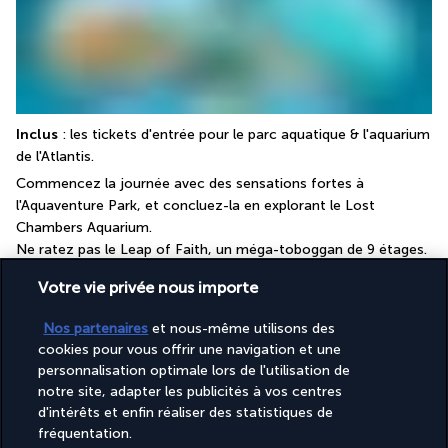
Inclus
 : les tickets d'entrée pour le parc aquatique & l'aquarium 
de l'Atlantis.
Commencez la journée avec des sensations fortes à 
l'Aquaventure Park, et concluez-la en explorant le Lost 
Chambers Aquarium. 
Ne ratez pas le Leap of Faith, un méga-toboggan de 9 étages.
A noter
 : Les visiteurs sont tenus d'apporter une copie des 
Votre vie privée nous importe
billets à l'entrée et ne sont pas autorisés à apporter de la 
nourriture, des boissons et de l'alcool dans le parc. Le transfert 
Nos partenaires
et nous-même utilisons des
jusqu'à l'hôtel Atlantis n'est pas inclus. Le billet vous permet de 
cookies pour vous offrir une navigation et une
rester la journée entière à l'Atlantis.
personnalisation optimale lors de l'utilisation de
notre site, adapter les publicités à vos centres
Les parcs sont ouverts de 10h à 18h.
d'intérêts et enfin réaliser des statistiques de
En fonction de la disponibilité et des conditions 
fréquentation.
météorologiques, la date de votre excursion est susceptible 