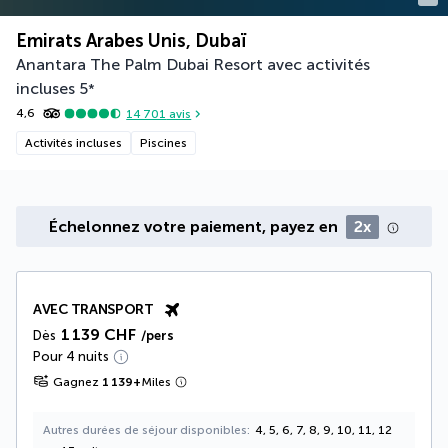
Emirats Arabes Unis, Dubaï
Anantara The Palm Dubai Resort avec activités
incluses
5
*
4,6
14 701
avis
Activités incluses
Piscines
Échelonnez votre paiement, payez en
2x
AVEC TRANSPORT
1 139 CHF
Dès
/pers
Pour 4 nuits
Gagnez
1 139
+
Miles
Autres durées de séjour disponibles
4, 5, 6, 7, 8, 9, 10, 11, 12