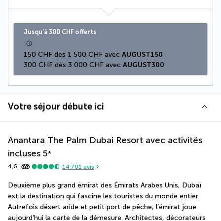
Jusqu’à 300 CHF offerts
150 CHF dès 1 500 CHF avec 
AUGUST150
300 CHF dès 3 000 CHF avec 
AUGUST300
Votre séjour débute ici
Anantara The Palm Dubai Resort avec activités
incluses
5
*
4,6
14 701
avis
Deuxième plus grand émirat des Émirats Arabes Unis, Dubaï 
est la destination qui fascine les touristes du monde entier. 
Autrefois désert aride et petit port de pêche, l’émirat joue 
aujourd’hui la carte de la démesure. Architectes, décorateurs 