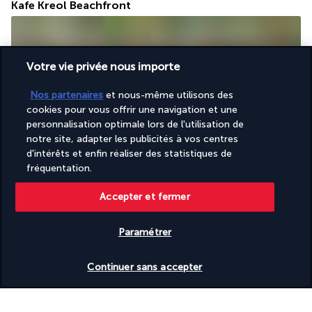
Kafe Kreol Beachfront
Votre vie privée nous importe
Nos partenaires
et nous-même utilisons des
cookies pour vous offrir une navigation et une
personnalisation optimale lors de l'utilisation de
Tout au long de la journée et de la soirée, le Kafe Kreol vous 
notre site, adapter les publicités à vos centres
attend pour une odyssée gourmande à travers la gastronomie 
d'intérêts et enfin réaliser des statistiques de
créole. Ce restaurant en bord de mer vous séduira par la 
fréquentation.
qualité de sa carte et sa terrasse ombragée.
Accepter et fermer
Plus de détails
Paramétrer
Activités & Lifestyle
Vérifier les disponibilités
Continuer sans accepter
À l'ombre d'un jardin tropical en front de mer, le Laïla, 